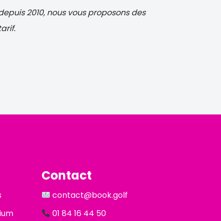
f depuis 2010, nous vous proposons des
rif.
Contact
s
contact@book.golf
nium
01 84 16 44 50