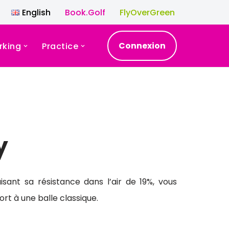
English
Book.Golf
FlyOverGreen
Connexion
rking
Practice
y
isant sa résistance dans l’air de 19%, vous
t à une balle classique.