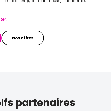
ce, le pro shop, le club house, l’académie,
ter
.
Nos offres
lf
s partenaires