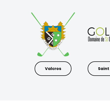
Valcros
Saint