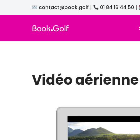
contact@book.golf
|
01 84 16 44 50
|
Aller
au
contenu
Vidéo aérienne 