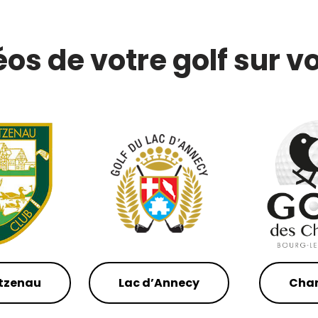
éos de votre golf sur vo
tzenau
Lac d’Annecy
Chan