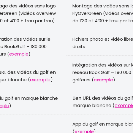
ge des vidéos sans logo
Montage des vidéos sans 
erGreen (vidéos overview
FlyOverGreen (vidéos over
30 et 4’00 + trou par trou)
de 1’30 et 4’00 + trou par t
ration des vidéos sur le
Fichiers photo et vidéo libr
u Book.Golf – 180 000
droits
urs (
exemple
)
Intégration des vidéos sur l
URL des vidéos du golf en
réseau Book.Golf – 180 000
ue blanche (
exemple
)
golfeurs (
exemple
)
Lien URL des vidéos du gol
u golf en marque blanche
marque blanche (
exempl
mple
)
App du golf en marque bla
(
exemple
)