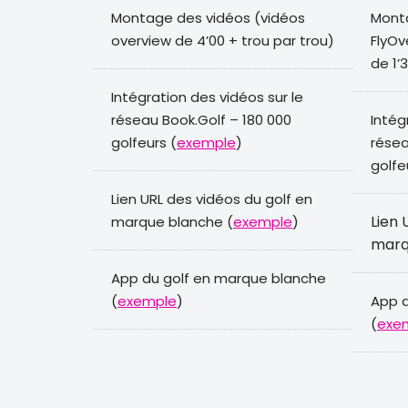
Montage des vidéos (vidéos
Monta
overview de 4’00 + trou par trou)
FlyOv
de 1’
Intégration des vidéos sur le
réseau Book.Golf – 180 000
Intég
golfeurs (
exemple
)
résea
golfe
Lien URL des vidéos du golf en
Lien 
marque blanche (
exemple
)
marq
App du golf en marque blanche
(
exemple
)
App d
(
exe