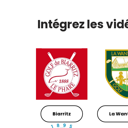
Intégrez les vid
Biarritz
La Wan