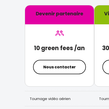
Devenir partenaire
V
10 green fees /an
30
Nous contacter
Tournage vidéo aérien
Tourn