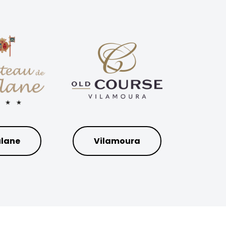
lane
Vilamoura