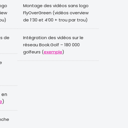
logo
Montage des vidéos sans logo
view
FlyOverGreen (vidéos overview
rou)
de 1’30 et 4’00 + trou par trou)
es de
Intégration des vidéos sur le
réseau Book.Golf – 180 000
golfeurs (
exemple
)
e
f en
e
)
nche